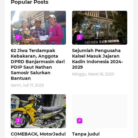
Popular Posts
1
2
62 Jiwa Terdampak
Sejumlah Pengusaha
Kebakaran, Anggota
Kalsel Masuk Jajaran
DPRD Banjarmasin dari
Kadin Indonesia 2024-
PDIP Saut Nathan
2029
Samosir Salurkan
Minggu, Maret 16, 2025
Bantuan
Senin, Juli 17, 2023
3
4
COMEBACK, MotorJadul
Tanpa judul