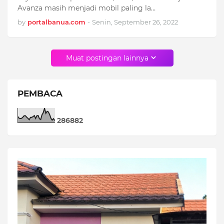
Avanza masih menjadi mobil paling la…
by
portalbanua.com
-
Senin, September 26, 2022
Muat postingan lainnya
PEMBACA
2
8
6
8
8
2