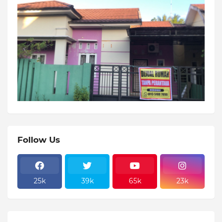
Follow Us
25k
39k
65k
23k