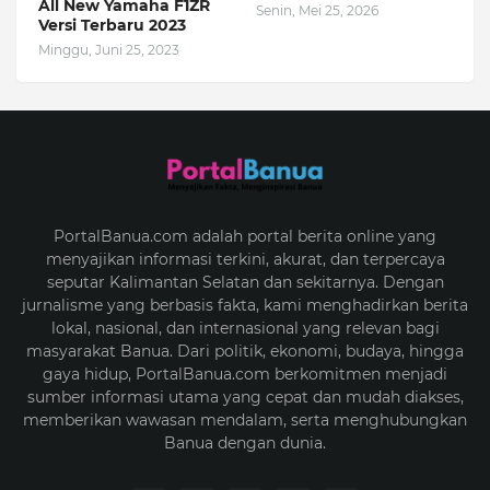
All New Yamaha F1ZR
Senin, Mei 25, 2026
Versi Terbaru 2023
Minggu, Juni 25, 2023
PortalBanua.com adalah portal berita online yang
menyajikan informasi terkini, akurat, dan terpercaya
seputar Kalimantan Selatan dan sekitarnya. Dengan
jurnalisme yang berbasis fakta, kami menghadirkan berita
lokal, nasional, dan internasional yang relevan bagi
masyarakat Banua. Dari politik, ekonomi, budaya, hingga
gaya hidup, PortalBanua.com berkomitmen menjadi
sumber informasi utama yang cepat dan mudah diakses,
memberikan wawasan mendalam, serta menghubungkan
Banua dengan dunia.