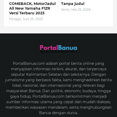
COMEBACK, MotorJadul
Tanpa judul
All New Yamaha F1ZR
Senin, Mei 25, 2026
Versi Terbaru 2023
Minggu, Juni 25, 2023
PortalBanua.com adalah portal berita online yang
menyajikan informasi terkini, akurat, dan terpercaya
seputar Kalimantan Selatan dan sekitarnya. Dengan
jurnalisme yang berbasis fakta, kami menghadirkan berita
lokal, nasional, dan internasional yang relevan bagi
masyarakat Banua. Dari politik, ekonomi, budaya, hingga
gaya hidup, PortalBanua.com berkomitmen menjadi
sumber informasi utama yang cepat dan mudah diakses,
memberikan wawasan mendalam, serta menghubungkan
Banua dengan dunia.