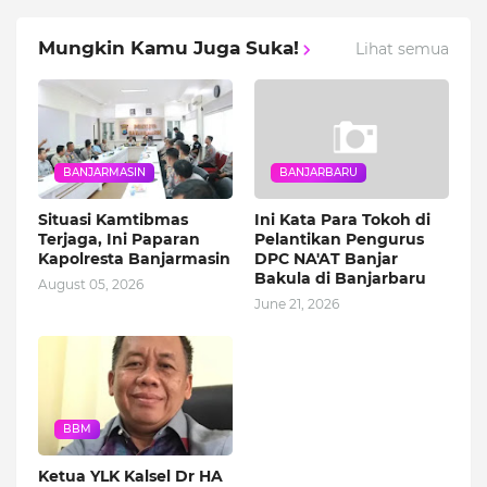
Mungkin Kamu Juga Suka!
Lihat semua
BANJARMASIN
BANJARBARU
Situasi Kamtibmas
Ini Kata Para Tokoh di
Terjaga, Ini Paparan
Pelantikan Pengurus
Kapolresta Banjarmasin
DPC NA'AT Banjar
Bakula di Banjarbaru
August 05, 2026
June 21, 2026
BBM
Ketua YLK Kalsel Dr HA