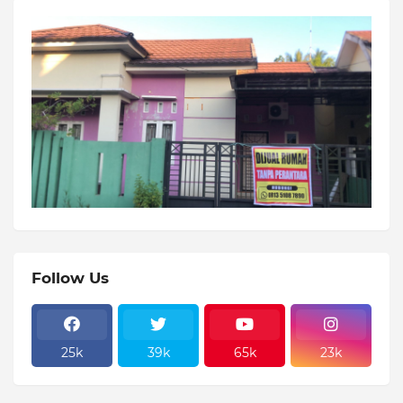
Follow Us
25k
39k
65k
23k