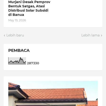
Murjani Desak Pemprov
Bentuk Satgas, Atasi
Distribusi Solar Subsidi
di Banua
May 19, 2026
Lebih baru
Lebih lama
PEMBACA
2
8
7
3
3
0