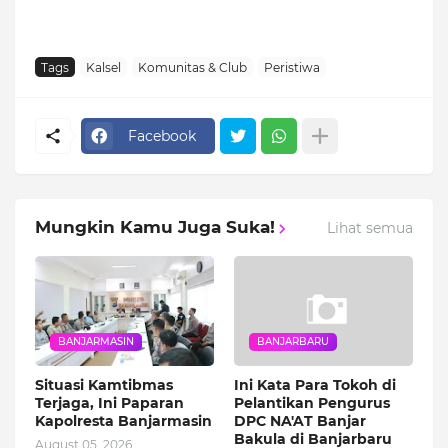
Tags
Kalsel
Komunitas & Club
Peristiwa
Facebook
Mungkin Kamu Juga Suka!
Lihat semua
BANJARMASIN
BANJARBARU
Situasi Kamtibmas
Ini Kata Para Tokoh di
Terjaga, Ini Paparan
Pelantikan Pengurus
Kapolresta Banjarmasin
DPC NA'AT Banjar
Bakula di Banjarbaru
August 05, 2026