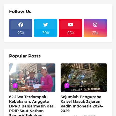
Follow Us
25k
39k
65k
23k
Popular Posts
1
2
62 Jiwa Terdampak
Sejumlah Pengusaha
Kebakaran, Anggota
Kalsel Masuk Jajaran
DPRD Banjarmasin dari
Kadin Indonesia 2024-
PDIP Saut Nathan
2029
Samosir Salurkan