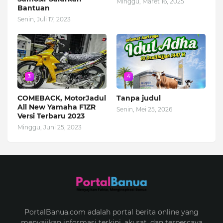
Minggu, Maret 16, 2025
Bantuan
Senin, Juli 17, 2023
3
4
COMEBACK, MotorJadul
Tanpa judul
All New Yamaha F1ZR
Senin, Mei 25, 2026
Versi Terbaru 2023
Minggu, Juni 25, 2023
PortalBanua.com adalah portal berita online yang
menyajikan informasi terkini, akurat, dan terpercaya