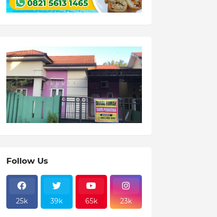
Follow Us
25k
39k
65k
23k