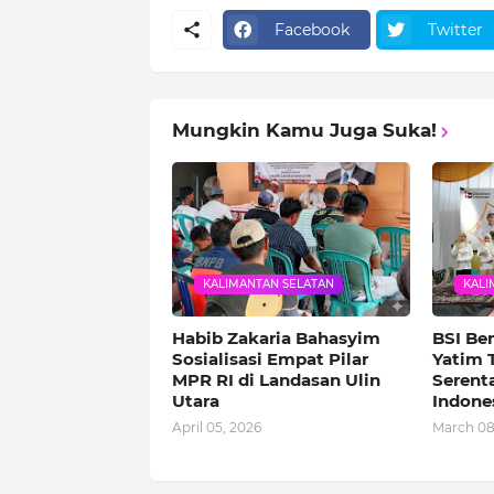
Facebook
Twitter
Mungkin Kamu Juga Suka!
KALIMANTAN SELATAN
KALI
Habib Zakaria Bahasyim
BSI Be
Sosialisasi Empat Pilar
Yatim 
MPR RI di Landasan Ulin
Serenta
Utara
Indone
April 05, 2026
March 08