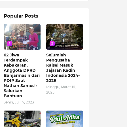
Popular Posts
1
2
62 Jiwa
Sejumlah
Terdampak
Pengusaha
Kebakaran,
Kalsel Masuk
Anggota DPRD
Jajaran Kadin
Banjarmasin dari
Indonesia 2024-
PDIP Saut
2029
Nathan Samosir
Minggu, Maret 16,
Salurkan
2025
Bantuan
Senin, Juli 17, 2023