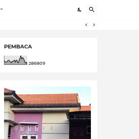
PEMBACA
2
8
6
8
0
9