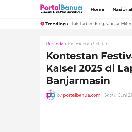
Home
Nasiona
Trending
Tak Terbendung, Ganjar Milen
Beranda
Kalimantan Selatan
Kontestan Festiv
Kalsel 2025 di L
Banjarmasin
by
portalbanua.com
-
Sabtu, Juni 21